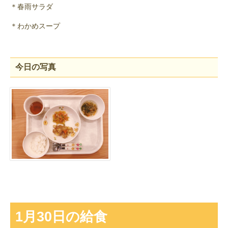
＊春雨サラダ
＊わかめスープ
今日の写真
1月30日の給食