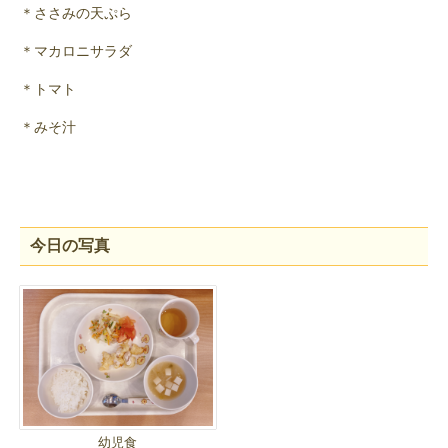
＊ささみの天ぷら
＊マカロニサラダ
＊トマト
＊みそ汁
今日の写真
幼児食