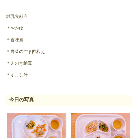
離乳食献立
＊おかゆ
＊香味煮
＊野菜のごま酢和え
＊えのき納豆
＊すまし汁
今日の写真