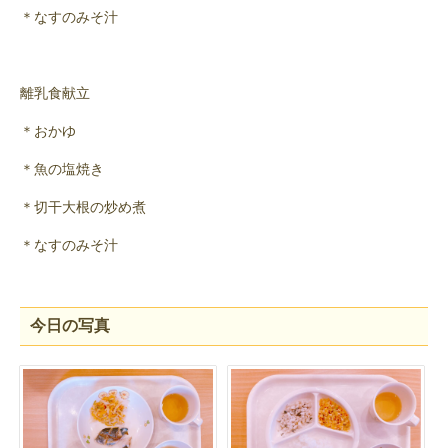
＊なすのみそ汁
離乳食献立
＊おかゆ
＊魚の塩焼き
＊切干大根の炒め煮
＊なすのみそ汁
今日の写真