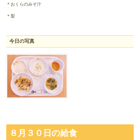
＊おくらのみそ汁
＊梨
今日の写真
８月３０日の給食