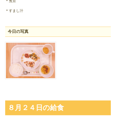
＊煮豆
＊すまし汁
今日の写真
８月２４日の給食