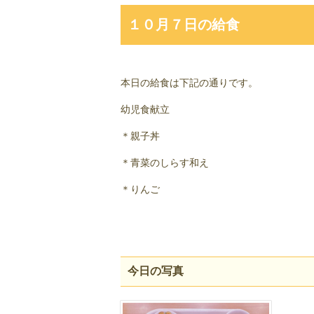
１０月７日の給食
本日の給食は下記の通りです。
幼児食献立
＊親子丼
＊青菜のしらす和え
＊りんご
今日の写真