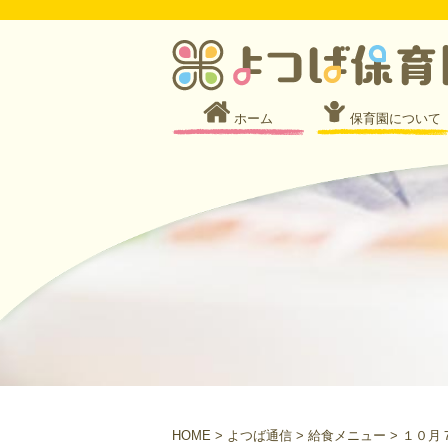
ホーム
保育園について
HOME
>
よつば通信
>
給食メニュー
>
１０月