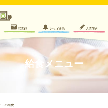
写真館
入園案内
よつば通信
給食メニュー
７日の給食