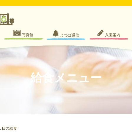
写真館
入園案内
よつば通信
給食メニュー
１日の給食