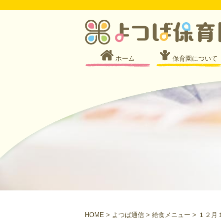
ホーム
保育園について
HOME
>
よつば通信
>
給食メニュー
>
１２月