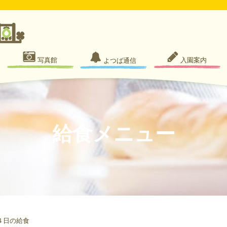
写真館
入園案内
よつば通信
給食メニュー
４日の給食