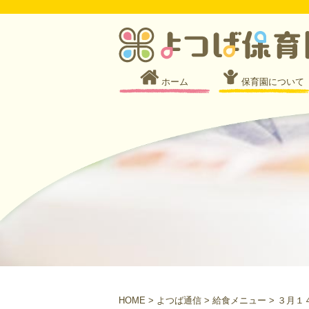
ホーム
保育園について
HOME
>
よつば通信
>
給食メニュー
>
３月１