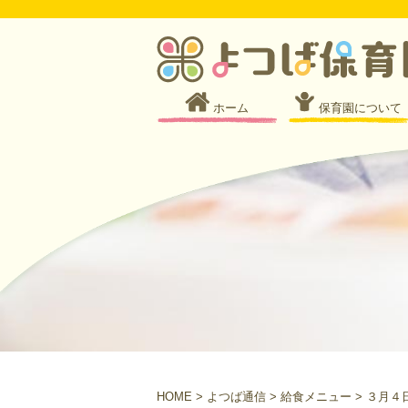
ホーム
保育園について
HOME
>
よつば通信
>
給食メニュー
>
３月４