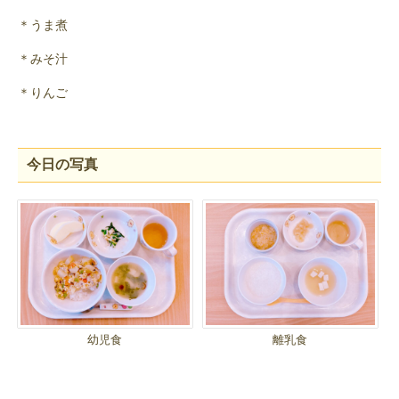
＊うま煮
＊みそ汁
＊りんご
今日の写真
幼児食
離乳食