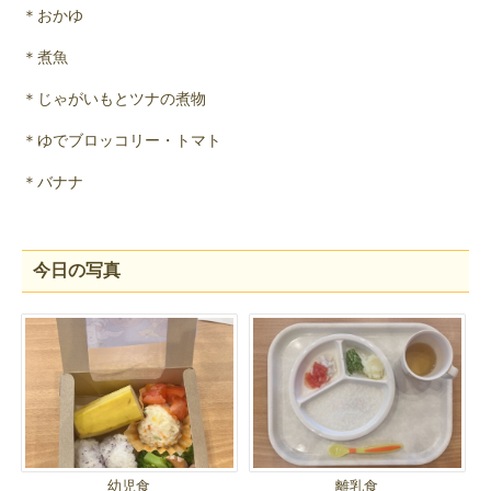
＊おかゆ
＊煮魚
＊じゃがいもとツナの煮物
＊ゆでブロッコリー・トマト
＊バナナ
今日の写真
幼児食
離乳食