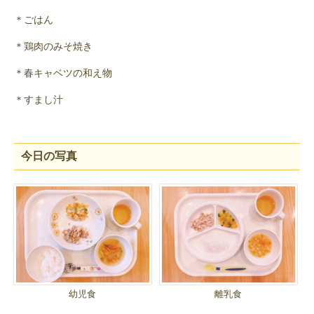
＊ごはん
＊鶏肉のみそ焼き
＊春キャベツの和え物
＊すまし汁
今日の写真
幼児食
離乳食