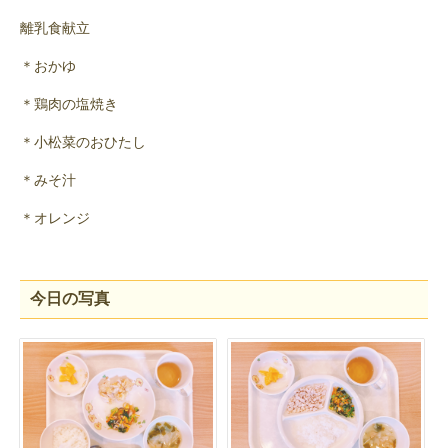
離乳食献立
＊おかゆ
＊鶏肉の塩焼き
＊小松菜のおひたし
＊みそ汁
＊オレンジ
今日の写真