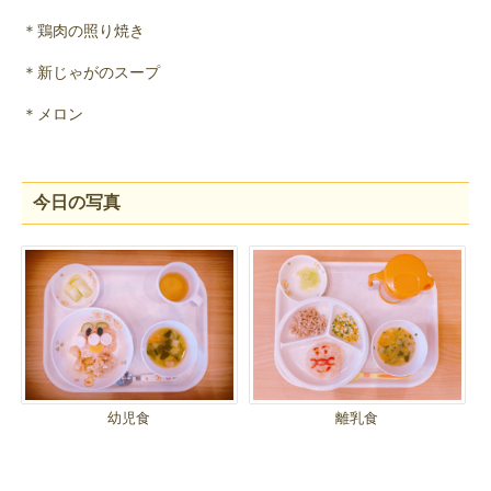
＊鶏肉の照り焼き
＊新じゃがのスープ
＊メロン
今日の写真
幼児食
離乳食