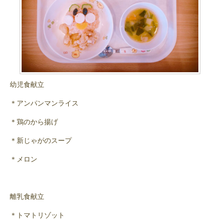
幼児食献立
＊アンパンマンライス
＊鶏のから揚げ
＊新じゃがのスープ
＊メロン
離乳食献立
＊トマトリゾット