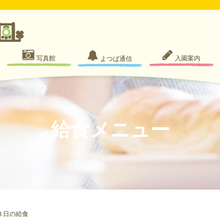
写真館
入園案内
よつば通信
給食メニュー
８日の給食