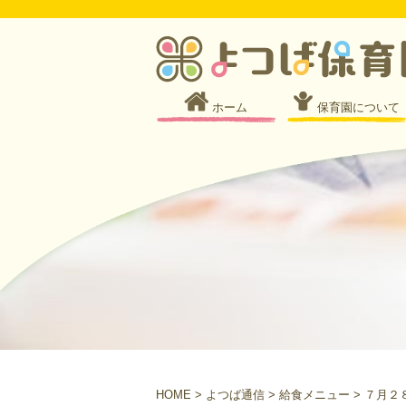
ホーム
保育園について
HOME
>
よつば通信
>
給食メニュー
>
７月２