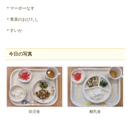
＊マーボーなす
＊青菜のおひたし
＊すいか
今日の写真
幼児食
離乳食