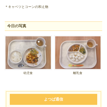
＊キャベツとコーンの和え物
今日の写真
幼児食
離乳食
よつば通信